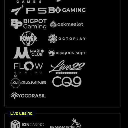
Live Casino