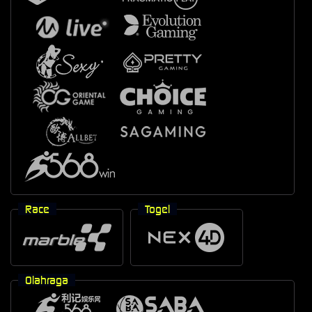
Race
Togel
Olahraga