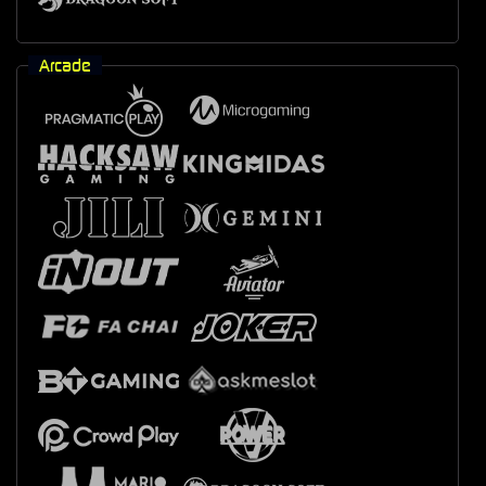
Arcade