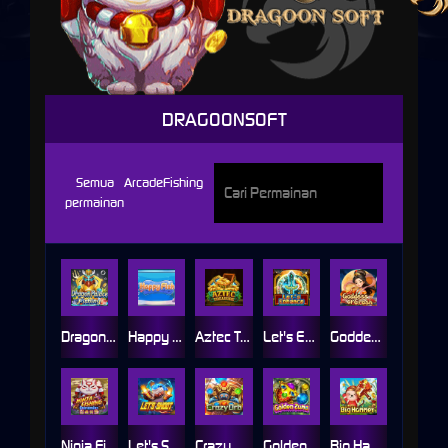
DRAGOONSOFT
Semua
Arcade
Fishing
permainan
Dragon Palace Fishing
Happy Fish
Aztec Treasure
Let's Enhance
Goddess or Crash
Ninja Fishing
Let's Shoot
Crazy Orb
Golden Zuma
Big Hammer